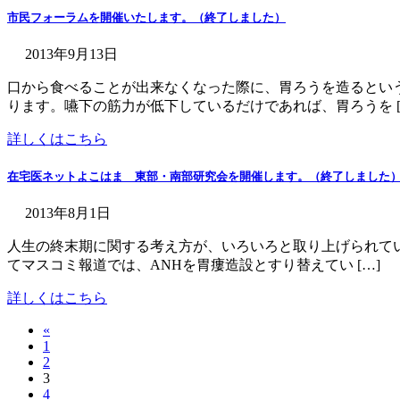
市民フォーラムを開催いたします。（終了しました）
2013年9月13日
口から食べることが出来なくなった際に、胃ろうを造るとい
ります。嚥下の筋力が低下しているだけであれば、胃ろうを [
詳しくはこちら
在宅医ネットよこはま 東部・南部研究会を開催します。（終了しました
2013年8月1日
人生の終末期に関する考え方が、いろいろと取り上げられてい
てマスコミ報道では、ANHを胃瘻造設とすり替えてい […]
詳しくはこちら
«
投
固
1
稿
固
2
定
固
3
定
ペ
の
固
4
定
ペ