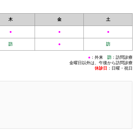
木
金
土
●
●
●
訪
●
訪
●
：外来
訪
：訪問診療
金曜日以外は、午後から訪問診療
休診日
：日曜・祝日