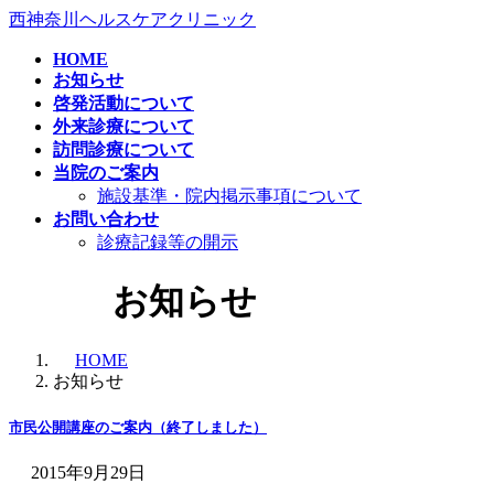
コ
ナ
西神奈川ヘルスケアクリニック
ン
ビ
HOME
テ
ゲ
お知らせ
ン
ー
啓発活動について
ツ
シ
外来診療について
へ
ョ
訪問診療について
ス
ン
当院のご案内
キ
に
施設基準・院内掲示事項について
ッ
移
お問い合わせ
プ
動
診療記録等の開示
お知らせ
HOME
お知らせ
市民公開講座のご案内（終了しました）
2015年9月29日