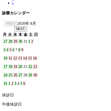
ー
»
定
ペ
ペ
ー
ジ
ペ
ー
ジ
ー
診療カレンダー
ー
ジ
ジ
ジ
2026年 8月
PREV
送
NEXT
月
火
水
木
金
土
日
り
27
28
29
30
31
1
2
3
4
5
6
7
8
9
10
11
12
13
14
15
16
17
18
19
20
21
22
23
24
25
26
27
28
29
30
31
1
2
3
4
5
6
休診日
午後休診日